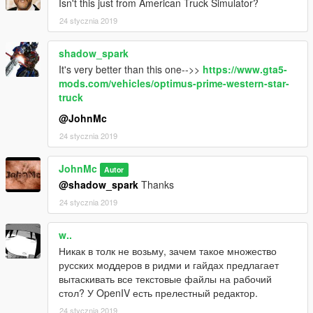
Isn't this just from American Truck Simulator?
Move the dlc.rpf archive to this folder
24 stycznia 2019
It's done!
shadow_spark
Spawn a truck in the game using the trainer by name: "prime"
It's very better than this one-->>
https://www.gta5-
#################################################
mods.com/vehicles/optimus-prime-western-star-
truck
@JohnMc
24 stycznia 2019
JohnMc
Autor
@shadow_spark
Thanks
24 stycznia 2019
w..
Никак в толк не возьму, зачем такое множество
русских моддеров в ридми и гайдах предлагает
вытаскивать все текстовые файлы на рабочий
стол? У OpenIV есть прелестный редактор.
24 stycznia 2019