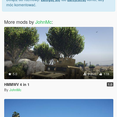
móc komentować.
More mods by
JohnMc
:
5.0
9 211
118
HMMWV 4 in 1
1.0
By
JohnMc