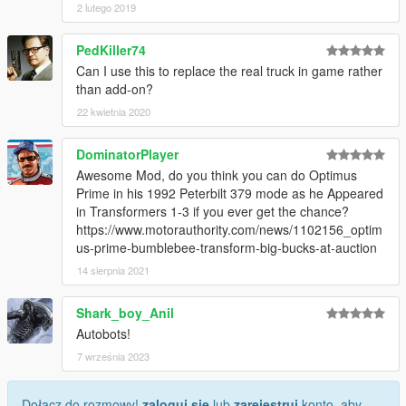
2 lutego 2019
PedKiller74
Can I use this to replace the real truck in game rather
than add-on?
22 kwietnia 2020
DominatorPlayer
Awesome Mod, do you think you can do Optimus
Prime in his 1992 Peterbilt 379 mode as he Appeared
in Transformers 1-3 if you ever get the chance?
https://www.motorauthority.com/news/1102156_optim
us-prime-bumblebee-transform-big-bucks-at-auction
14 sierpnia 2021
Shark_boy_Anil
Autobots!
7 września 2023
Dołącz do rozmowy!
zaloguj się
lub
zarejestruj
konto, aby