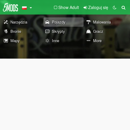
Show Adult
Zaloguj się
Narzędzia
Pojazdy
Malowania
Bronie
Skrypty
Gracz
Mapy
Inne
More