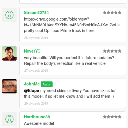
Stream52784
https://drive.google.com/folderview?
id=16hNM0U4eqSYYNb-m45N0rBmH6lcA-tXw. Got a
pretty cool Optimus Prime truck in here
25 stycznia 2019
NeverYO
very beautiful Will you perfect it in future updates?
Repair the body's reflection like a real vehicle
27 stycznia 2019
JohnMc
Autor
@Elope
my need skins or livery.You have skins for
this model, if so let me know and I will add them ;)
29 stycznia 2019
Hardhouse88
Awesome model