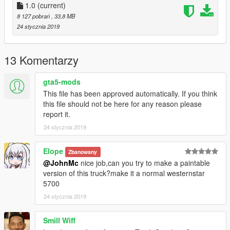
Спавнить тягач в игре с помощью трейнера по
1.0
(current)
наименованию: "prime"
8 127 pobrań
, 33,8 MB
##################################################
24 stycznia 2019
#########
###ENG:###
13 Komentarzy
For the performance of this mod, you may need a modified
gameconfig.xml for your version of the game.
gta5-mods
The author of the envelope model: JohnMc
This file has been approved automatically. If you think
this file should not be here for any reason please
Installation:
report it.
Follow the path: Grand Theft Auto
24 stycznia 2019
V\update\update.rpf\common\data
find dlclist.xml, export it to the desktop, open it with notepad
Elope
Zbanowany
and insert the following in front of :
@JohnMc
nice job,can you try to make a paintable
version of this truck?make it a normal westernstar
<Item>dlcpacks:\prime\</Item>
5700
Close and save, then move this file back with a replacement.
24 stycznia 2019
Follow the path: Grand Theft Auto V\update\x64\dlcpacks
Smill Wiff
create a folder with the name: prime