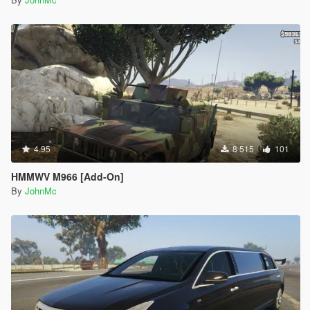
4.95
8 515
101
HMMWV M966 [Add-On]
By
JohnMc