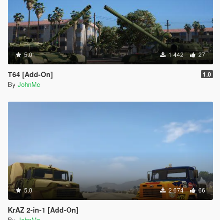
5.0
1 442
27
Т64 [Add-On]
1.0
By
JohnMc
5.0
2 674
66
KrAZ 2-in-1 [Add-On]
By
JohnMc