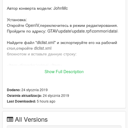
Автор конверта модели: JohnMc
Установка:
Откройте OpenIV,переключитесь в режим редактирования.
Пройдите по адресу: GTAV\update\update.rpf\common\data\
Найдите файл "dlclist.xml" и экспортируйте его на рабочий
стол,откройте dlclist.xml
блокнотом и вставьте данную строку:
<Item>dlcpacks:\prime\</Item>
Show Full Description
Закройте и сохраните,далее переместите туда где был
данный файл.
24 stycznia 2019
Dodano:
Далее пройдите по адресу:GTAV\update\x64\dlcpacks,
24 stycznia 2019
Ostatnia aktualizacja:
создайте там папку с названием "prime",откройте её и
5 hours ago
Last Downloaded:
перенесите в неё файл "dlc.rpf"
Сделано!
All Versions