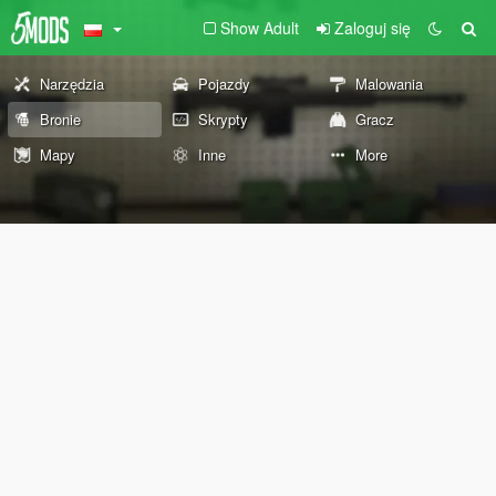
Show Adult
Zaloguj się
Narzędzia
Pojazdy
Malowania
Bronie
Skrypty
Gracz
Mapy
Inne
More