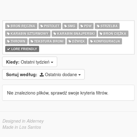
BROŃ RĘCZNA
PISTOLET
SMG
PDW
STRZELBA
KARABIN SZTURMOWY
KARABIN SNAJPERSKI
BROŃ CIĘŻKA
THROWN
TEKSTURA BRONI
DŹWIĘK
KONFIGURACJA
LORE FRIENDLY
Kiedy:
Ostatni tydzień
Sortuj według:
Ostatnio dodane
Nie znaleziono plików, sprawdź swoje kryteria filtrów.
Designed in Alderney
Made in Los Santos