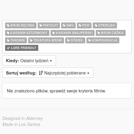
BROŃ RĘCZNA
PISTOLET
SMG
PDW
STRZELBA
KARABIN SZTURMOWY
KARABIN SNAJPERSKI
BROŃ CIĘŻKA
THROWN
TEKSTURA BRONI
DŹWIĘK
KONFIGURACJA
LORE FRIENDLY
Kiedy:
Ostatni tydzień
Sortuj według:
Najczęściej pobierane
Nie znaleziono plików, sprawdź swoje kryteria filtrów.
Designed in Alderney
Made in Los Santos