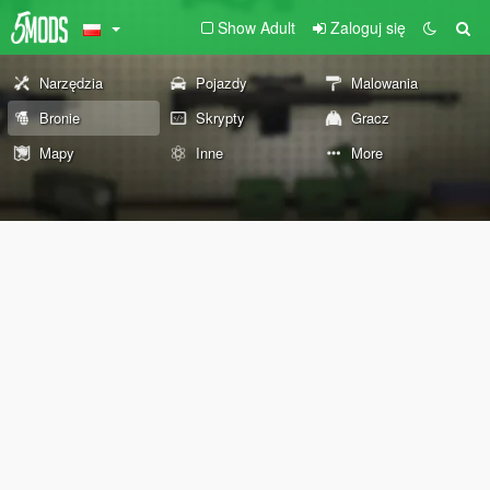
Show Adult
Zaloguj się
Narzędzia
Pojazdy
Malowania
Bronie
Skrypty
Gracz
Mapy
Inne
More