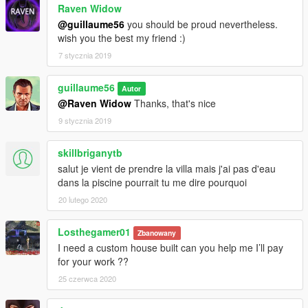
Raven Widow
@guillaume56
you should be proud nevertheless.
wish you the best my friend :)
7 stycznia 2019
guillaume56
Autor
@Raven Widow
Thanks, that's nice
9 stycznia 2019
skillbriganytb
salut je vient de prendre la villa mais j'ai pas d'eau
dans la piscine pourrait tu me dire pourquoi
20 lutego 2020
Losthegamer01
Zbanowany
I need a custom house built can you help me I’ll pay
for your work ??
25 czerwca 2020