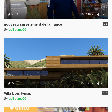
4.33
4 822
39
nouveau survetement de la france
v2
By
guillaume56
5.0
8 437
95
Villa Bois [ymap]
1.0
By
guillaume56