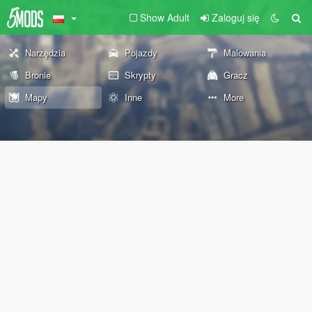
Show Adult
Zaloguj się
Narzędzia
Pojazdy
Malowania
Bronie
Skrypty
Gracz
Mapy
Inne
More