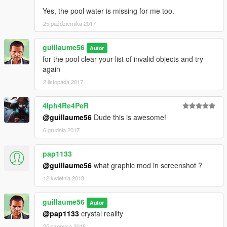
Yes, the pool water is missing for me too.
25 października 2017
guillaume56
Autor
for the pool clear your list of invalid objects and try
again
2 listopada 2017
4lph4Re4PeR
@guillaume56
Dude this is awesome!
6 grudnia 2017
pap1133
@guillaume56
what graphic mod in screenshot ?
12 kwietnia 2018
guillaume56
Autor
@pap1133
crystal reality
25 czerwca 2018