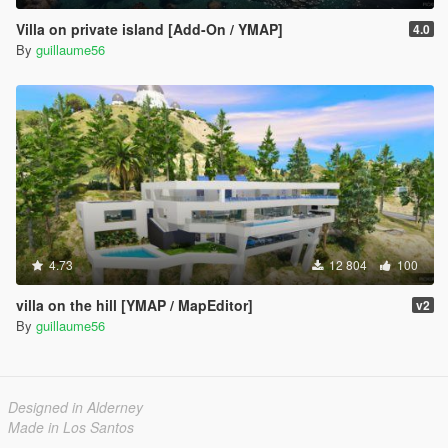
Villa on private island [Add-On / YMAP]
4.0
By
guillaume56
4.73
12 804
100
villa on the hill [YMAP / MapEditor]
v2
By
guillaume56
Designed in Alderney
Made in Los Santos