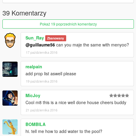
39 Komentarzy
Pokaż 19 poprzednich komentarzy
Sun_Ray
Zbanowany
@guillaume56
can you maje the same with menyoo?
17 października 2016
realpain
add prop list aswell please
19 października 2016
MicJoy
Cool m8 this is a nice well done house cheers buddy
21 października 2016
BOMBILA
hi. tell me how to add water to the pool?