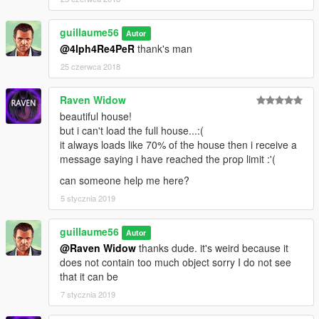
guillaume56
Autor
@4lph4Re4PeR
thank's man
25 czerwca 2018
Raven Widow
beautiful house!
but i can't load the full house...:(
it always loads like 70% of the house then i receive a
message saying i have reached the prop limit :'(
can someone help me here?
5 stycznia 2019
guillaume56
Autor
@Raven Widow
thanks dude. it's weird because it
does not contain too much object sorry I do not see
that it can be
7 stycznia 2019