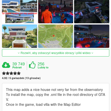
Rozwiń, aby zobaczyć wszystkie obrazy i pliki wideo
39 749
256
Pobrań
Lubię to
4.92 / 5 gwiazdek (13 głosów)
This map adds a nice house not very far from the observatory
To install the map, copy the .xml file in the root directory of GTA
V.
Once in the game, load villa with the Map Editor