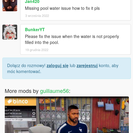
Jan420
Missing pool water issue how to fix it pls
3 września 2022
BunkerYT
Please fix the issue when the water is not properly
filled into the pool.
19 grudnia 2022
Dołącz do rozmowy!
zaloguj się
lub
zarejestruj
konto, aby
móc komentować.
More mods by
guillaume56
: