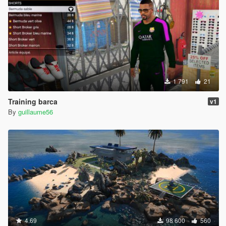
1 791
21
Training barca
v1
By
guillaume56
4.69
98 600
560