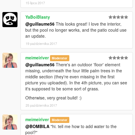
15 lipca 2017
YaBoiBlasty
@guillaume56
This looks great! I love the interior,
but the pool no longer works, and the patio could use
an update.
19 października 2017
meimeiriver
Moderator
@guillaume56
There's an outdoor 'floor' element
missing, underneath the four little palm trees in the
middle section (they're even missing in the first
picture you uploaded). In the 4th picture, you can see
it's supposed to be some sort of grass.
Otherwise, very great build! :)
25 października 2017
meimeiriver
Moderator
@BOMBILA
"hi. tell me how to add water to the
pool?"