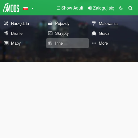
Show Adult
Zaloguj się
Narzędzia
Pojazdy
Malowania
Bronie
Skrypty
Gracz
Mapy
Inne
More