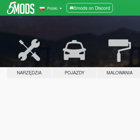
5mods on Discord
Polski
NARZĘDZIA
POJAZDY
MALOWANIA