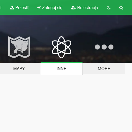
t
Prześlij
Zaloguj się
Rejestracja
MAPY
INNE
MORE