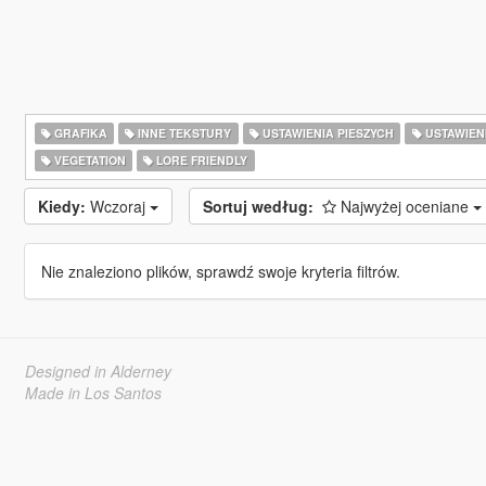
GRAFIKA
INNE TEKSTURY
USTAWIENIA PIESZYCH
USTAWIEN
VEGETATION
LORE FRIENDLY
Kiedy:
Wczoraj
Sortuj według:
Najwyżej oceniane
Nie znaleziono plików, sprawdź swoje kryteria filtrów.
Designed in Alderney
Made in Los Santos