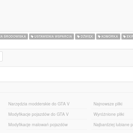
IA ŚRODOWISKA
USTAWIENIA WSPARCIA
DŹWIĘK
KOMÓRKA
EKR
Narzędzia modderskie do GTA V
Najnowsze pliki
Modyfikacje pojazdów do GTA V
Wyróżnione pliki
Modyfikacje malowań pojazdów
Najbardziej lubiane pl