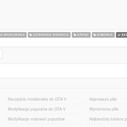
IA ŚRODOWISKA
USTAWIENIA WSPARCIA
DŹWIĘK
KOMÓRKA
EK
Narzędzia modderskie do GTA V
Najnowsze pliki
Modyfikacje pojazdów do GTA V
Wyróżnione pliki
Modyfikacje malowań pojazdów
Najbardziej lubiane pl