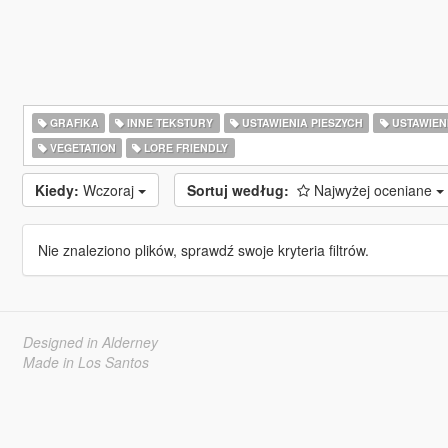
GRAFIKA
INNE TEKSTURY
USTAWIENIA PIESZYCH
USTAWIEN
VEGETATION
LORE FRIENDLY
Kiedy:
Wczoraj
Sortuj według:
Najwyżej oceniane
Nie znaleziono plików, sprawdź swoje kryteria filtrów.
Designed in Alderney
Made in Los Santos