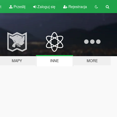
t
Prześlij
Zaloguj się
Rejestracja
MAPY
INNE
MORE