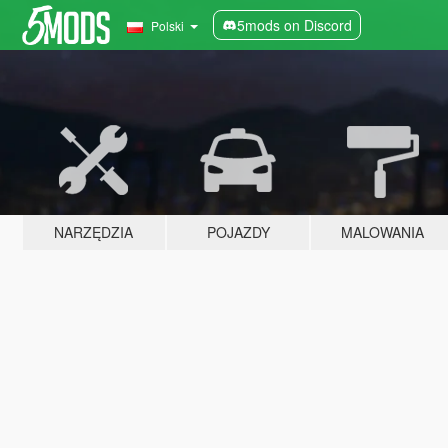
5mods on Discord
Polski
NARZĘDZIA
POJAZDY
MALOWANIA