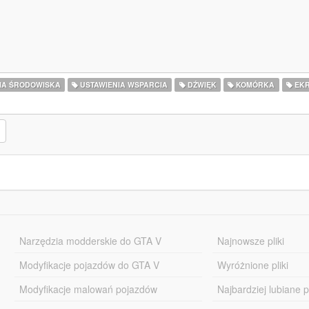
IA ŚRODOWISKA
USTAWIENIA WSPARCIA
DŹWIĘK
KOMÓRKA
EKR
Narzędzia modderskie do GTA V
Najnowsze pliki
Modyfikacje pojazdów do GTA V
Wyróżnione pliki
Modyfikacje malowań pojazdów
Najbardziej lubiane pl