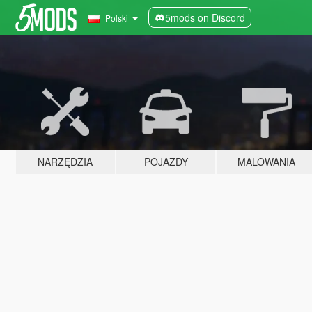
5mods on Discord
Polski
NARZĘDZIA
POJAZDY
MALOWANIA