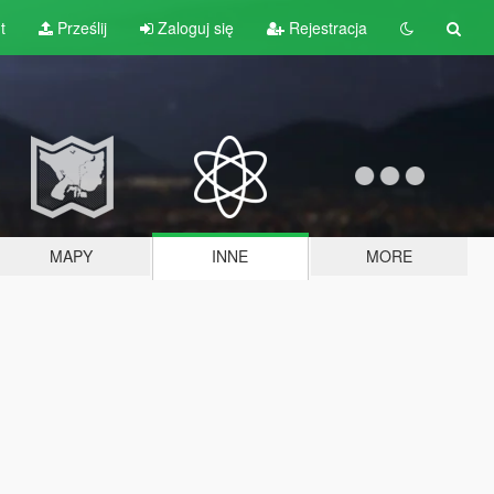
t
Prześlij
Zaloguj się
Rejestracja
MAPY
INNE
MORE