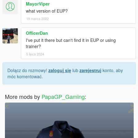
MayorViper
what version of EUP?
19 marca 2022
OfficerDan
I've put it there but can't find it in EUP or using
trainer?
5 lipca 2024
Dołącz do rozmowy!
zaloguj się
lub
zarejestruj
konto, aby
móc komentować.
More mods by
PapaGP_Gaming
: