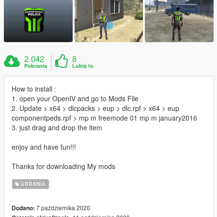
2 042
8
Pobrania
Lubię to
How to install :
1. open your OpenIV and go to Mods File
2. Update > x64 > dlcpacks > eup > dlc.rpf > x64 > eup
componentpeds.rpf > mp m freemode 01 mp m january2016
3. just drag and drop the item
enjoy and have fun!!!
Thanks for downloading My mods
UBRANIA
7 października 2020
Dodano: