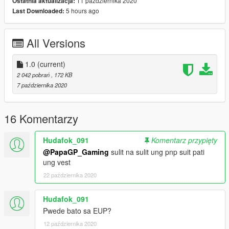
11 października 2020
Ostatnia aktualizacja:
5 hours ago
Last Downloaded:
All Versions
1.0
(current)
2 042 pobrań
, 172 KB
7 października 2020
16 Komentarzy
Hudafok_091
Komentarz przypięty
@PapaGP_Gaming
sulit na sulit ung pnp suit pati
ung vest
22 października 2020
Hudafok_091
Pwede bato sa EUP?
12 października 2020