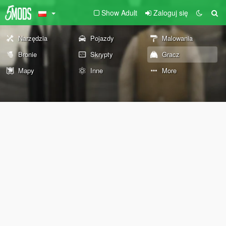
Show Adult
Zaloguj się
Narzędzia
Pojazdy
Malowania
Bronie
Skrypty
Gracz
Mapy
Inne
More