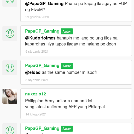
@PapaGP_Gaming
Paano po kapag ilalagay as EUP
ng FiveM?
29 grudnia 2020
PapaGP_Gaming
Autor
@KudoHolmes
hanapin mo lang po ung files na
kaparehas niya tapos ilagay mo nalang po doon
5 stycznia 2021
PapaGP_Gaming
Autor
@eldad
as the same number in lspdfr
5 stycznia 2021
nuxezio12
Philippine Army uniform naman idol
yung latest uniform ng AFP yung Philarpat
14 lutego 2021
PapaGP_Gaming
Autor