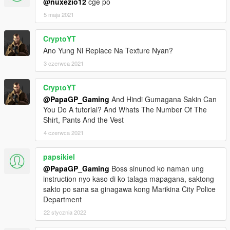
@nuxezio12
cge po
5 maja 2021
CryptoYT
Ano Yung Ni Replace Na Texture Nyan?
3 czerwca 2021
CryptoYT
@PapaGP_Gaming
And Hindi Gumagana Sakin Can
You Do A tutorial? And Whats The Number Of The
Shirt, Pants And the Vest
4 czerwca 2021
papsikiel
@PapaGP_Gaming
Boss sinunod ko naman ung
instruction nyo kaso di ko talaga mapagana, saktong
sakto po sana sa ginagawa kong Marikina City Police
Department
22 stycznia 2022