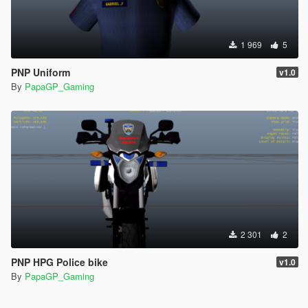
1 969
5
PNP Uniform
v1.0
By
PapaGP_Gaming
2 301
2
PNP HPG Police bike
v1.0
By
PapaGP_Gaming