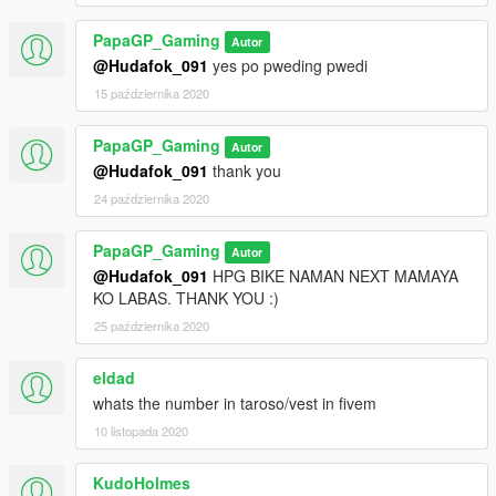
PapaGP_Gaming
Autor
@Hudafok_091
yes po pweding pwedi
15 października 2020
PapaGP_Gaming
Autor
@Hudafok_091
thank you
24 października 2020
PapaGP_Gaming
Autor
@Hudafok_091
HPG BIKE NAMAN NEXT MAMAYA
KO LABAS. THANK YOU :)
25 października 2020
eldad
whats the number in taroso/vest in fivem
10 listopada 2020
KudoHolmes