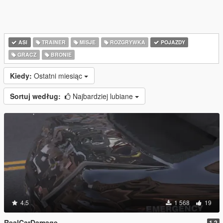
ASI
TRAINER
MISJE
ROZGRYWKA
POJAZDY
GRACZ
BRONIE
Kiedy:
Ostatni miesiąc
Sortuj według:
Najbardziej lubiane
4.5
1 568
19
RealCarDamage
1.2