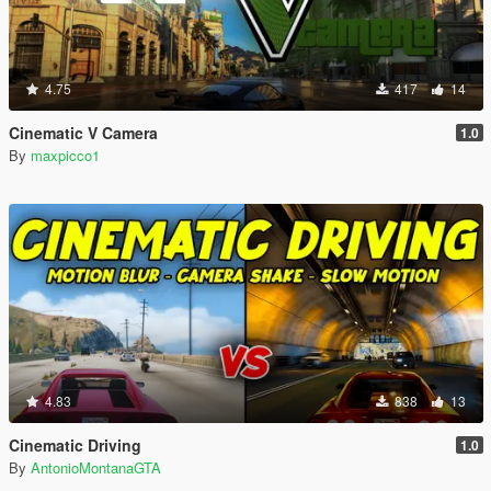
4.75
417
14
Cinematic V Camera
1.0
By
maxpicco1
4.83
838
13
Cinematic Driving
1.0
By
AntonioMontanaGTA