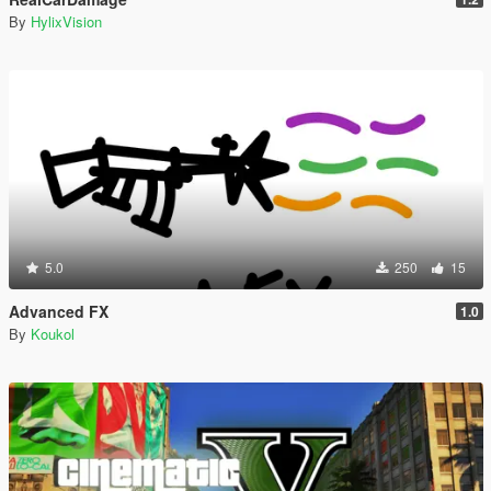
By
HylixVision
5.0
250
15
Advanced FX
1.0
By
Koukol