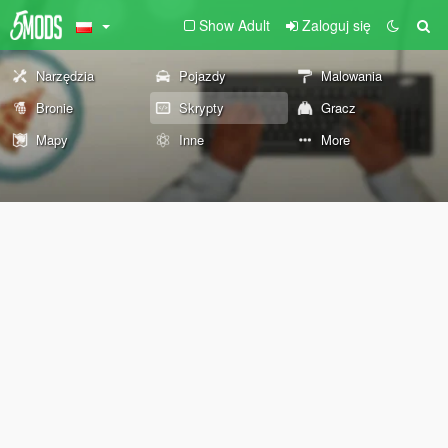
Show Adult
Zaloguj się
Narzędzia
Pojazdy
Malowania
Bronie
Skrypty
Gracz
Mapy
Inne
More