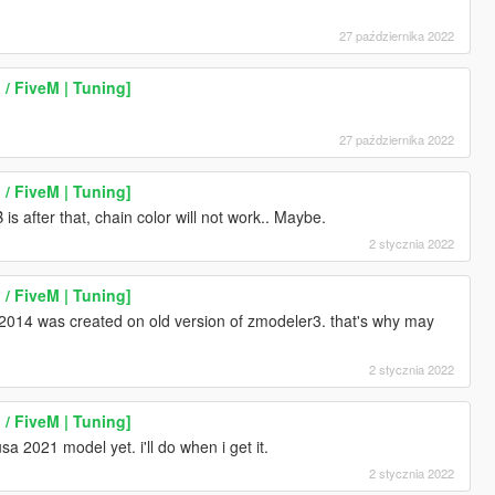
27 października 2022
/ FiveM | Tuning]
27 października 2022
/ FiveM | Tuning]
B is after that, chain color will not work.. Maybe.
2 stycznia 2022
/ FiveM | Tuning]
4 was created on old version of zmodeler3. that's why may
2 stycznia 2022
/ FiveM | Tuning]
a 2021 model yet. i'll do when i get it.
2 stycznia 2022