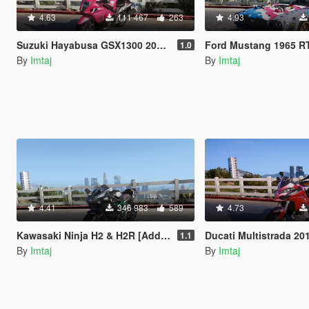
4.63
111 467
263
4.93
Suzuki Hayabusa GSX1300 2015 [Add-On | Tunable]
Ford Mustang 1965 RTR Hoonicorn V2 [Ad
1.0
By
Imtaj
By
Imtaj
4.41
346 983
589
4.73
Kawasaki Ninja H2 & H2R [Add-On | Tunable]
Ducati Multistrada 2015 [Add-On
1.1
By
Imtaj
By
Imtaj