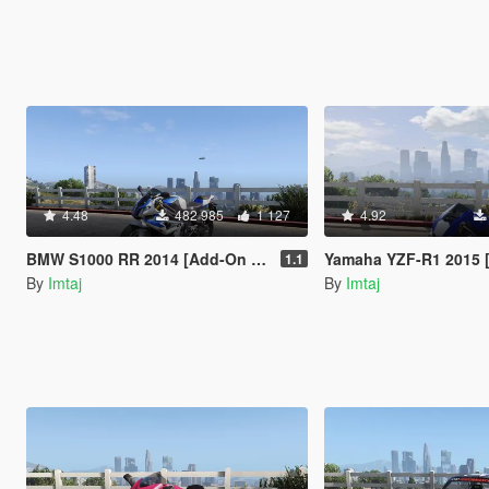
4.48
482 985
1 127
4.92
BMW S1000 RR 2014 [Add-On | Tuning]
Yamaha YZF-R1 2015 [Ad
1.1
By
Imtaj
By
Imtaj