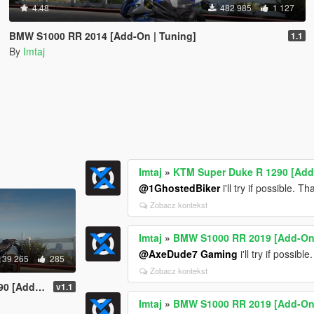
4.48
482 985
1 127
BMW S1000 RR 2014 [Add-On | Tuning]
1.1
By
Imtaj
Imtaj
»
KTM Super Duke R 1290 [Add-
@1GhostedBiker
i'll try if possible. T
Zobacz kontekst
Imtaj
»
BMW S1000 RR 2019 [Add-On 
@AxeDude7 Gaming
i'll try if possibl
139 265
285
Zobacz kontekst
ing | FiveM]
v1.1
Imtaj
»
BMW S1000 RR 2019 [Add-On 