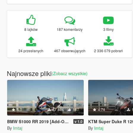
8 lajków
187 komentarzy
3 filmy
24 przesłanych
467 obserwujących
2 336 079 pobrań
Najnowsze pliki
(Zobacz wszystkie)
5.0
67 884
187
4.74
BMW S1000 RR 2019 [Add-On / FiveM | Tuning]
KTM Super Duke R 1290 [Add-On | Tun
v 1.0
By
Imtaj
By
Imtaj