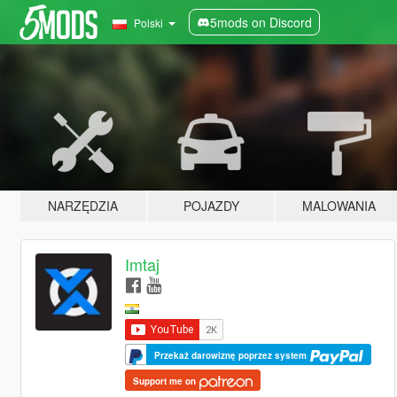
5mods on Discord
Polski
NARZĘDZIA
POJAZDY
MALOWANIA
Imtaj
Przekaż darowiznę poprzez system
Support me on