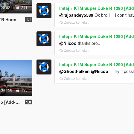
22 021
241
Imtaj
»
KTM Super Duke R 1290 [Add-
@rajpandey5589
Ok bro I'll. I don't 
d-On / Replace]
1.1
Zobacz kontekst
Imtaj
»
KTM Super Duke R 1290 [Add-
@Niicoo
thanks bro..
Zobacz kontekst
Imtaj
»
KTM Super Duke R 1290 [Add-
@GhostFalken
@Niicoo
I'll try if pos
Zobacz kontekst
34 158
193
 | Tunable]
1.0