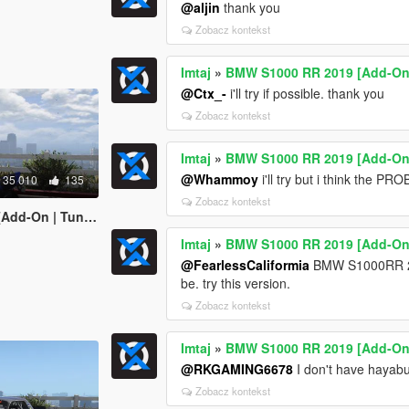
@aljin
thank you
Zobacz kontekst
Imtaj
»
BMW S1000 RR 2019 [Add-On 
@Ctx_-
i'll try if possible. thank you
Zobacz kontekst
Imtaj
»
BMW S1000 RR 2019 [Add-On 
@Whammoy
i'll try but i think the PRO
35 010
135
Zobacz kontekst
d-On | Tunable]
Imtaj
»
BMW S1000 RR 2019 [Add-On 
@FearlessCaliformia
BMW S1000RR 201
be. try this version.
Zobacz kontekst
Imtaj
»
BMW S1000 RR 2019 [Add-On 
@RKGAMING6678
I don't have hayabus
Zobacz kontekst