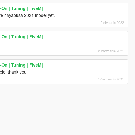
On | Tuning | FiveM]
have hayabusa 2021 model yet.
2 stycznia 2022
On | Tuning | FiveM]
29 września 2021
On | Tuning | FiveM]
sible. thank you.
17 września 2021