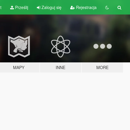
t
Prześlij
Zaloguj się
Rejestracja
MAPY
INNE
MORE