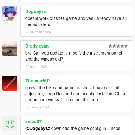
Dogdaysz
doesnt work crashes game and yes i already have all
the adjusters
27 stycznia 2024
Brody evan
bro Can you update it, modify the instrument panel
and the windshield?
29 marca 2024
ThommyMD
spawn the bike and game crashes. I have all limit
adjusters, heap files and gameconfig installed. Other
addon cars works fine but not this one
8 czerwca 2024
ambo07
@Dogdaysz
download the game config in 5mods