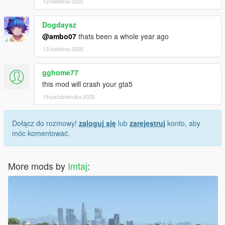
13 kwietnia 2025
Dogdaysz
@ambo07
thats been a whole year ago
13 kwietnia 2025
gghome77
this mod will crash your gta5
19 października 2025
Dołącz do rozmowy!
zaloguj się
lub
zarejestruj
konto, aby
móc komentować.
More mods by
Imtaj
: