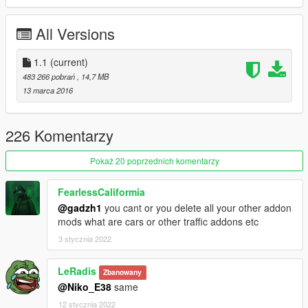
*Bug fixed.
*reduce file size
All Versions
You can use Simple Trainer Spawn it by name.
1.1
(current)
BMWS
483 266 pobrań
, 14,7 MB
13 marca 2016
ENJOY
226 Komentarzy
Pokaż 20 poprzednich komentarzy
FearlessCaliformia
@gadzh1
you cant or you delete all your other addon
mods what are cars or other traffic addons etc
3 stycznia 2022
LeRadis
Zbanowany
@Niko_E38
same
12 stycznia 2022