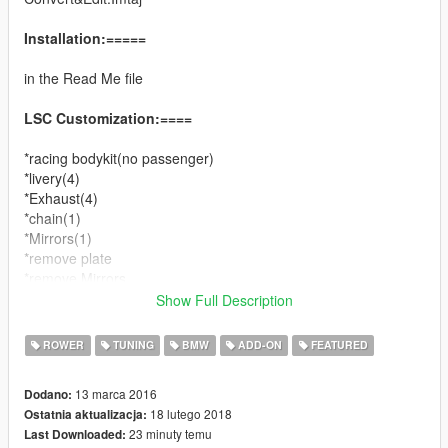
Installation:=====
in the Read Me file
LSC Customization:====
*racing bodykit(no passenger)
*livery(4)
*Exhaust(4)
*chain(1)
*Mirrors(1)
*remove plate
*remove Mirrors
Show Full Description
Changelog:====
v1.0
ROWER
TUNING
BMW
ADD-ON
FEATURED
*add wheels color
*add gameconfig.xml versions
13 marca 2016
Dodano:
*Bug fixed.
18 lutego 2018
Ostatnia aktualizacja:
23 minuty temu
Last Downloaded:
v1.1