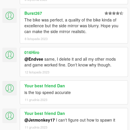
Burst267
The bike was perfect, a quality of the bike kinda of
excellence but the side mirror was blurry. Hope you
can make the side mirror realistic.
8 listopada 2023
016Hiro
@Endvee
same, I delete it and all my other mods
and game worked fine. Don't know why though.
12 listopada 2023
Your best friend Dan
is the top speed accurate
11 grudnia 2023
Your best friend Dan
@Jetmonkey17
I can't figure out how to spawn it
11 grudnia 2023