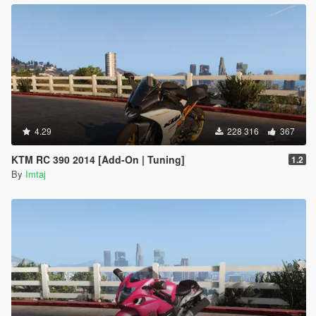
4.29
228 316
367
KTM RC 390 2014 [Add-On | Tuning]
1.2
By
Imtaj