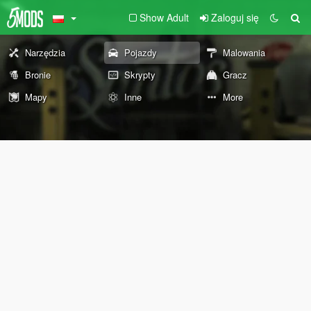
Show Adult
Zaloguj się
Narzędzia
Pojazdy
Malowania
Bronie
Skrypty
Gracz
Mapy
Inne
More