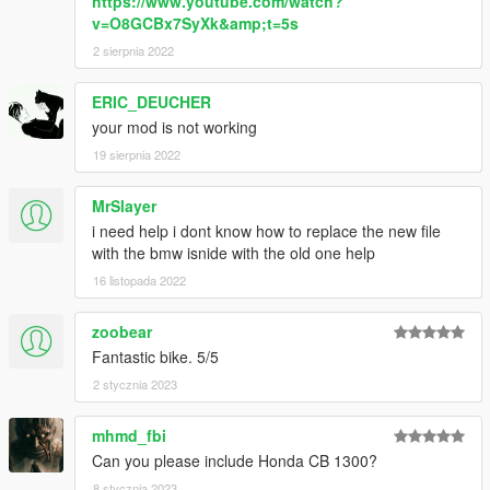
https://www.youtube.com/watch?
v=O8GCBx7SyXk&amp;t=5s
2 sierpnia 2022
ERIC_DEUCHER
your mod is not working
19 sierpnia 2022
MrSlayer
i need help i dont know how to replace the new file
with the bmw isnide with the old one help
16 listopada 2022
zoobear
Fantastic bike. 5/5
2 stycznia 2023
mhmd_fbi
Can you please include Honda CB 1300?
8 stycznia 2023