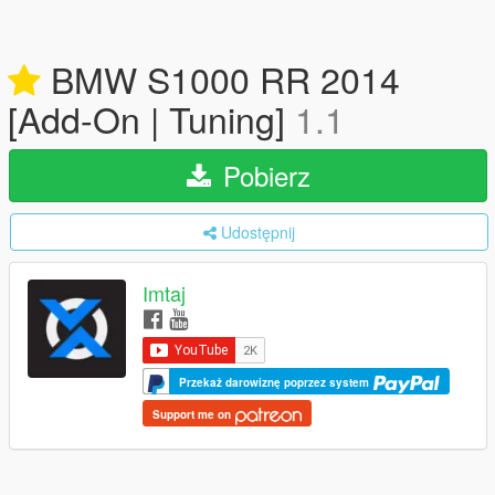
BMW S1000 RR 2014
[Add-On | Tuning]
1.1
Pobierz
Udostępnij
Imtaj
Przekaż darowiznę poprzez system
Support me on