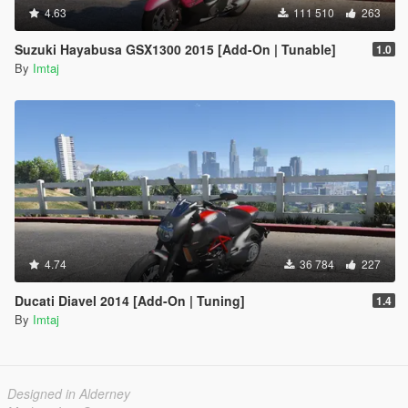
4.63
111 510
263
Suzuki Hayabusa GSX1300 2015 [Add-On | Tunable]
1.0
By
Imtaj
4.74
36 784
227
Ducati Diavel 2014 [Add-On | Tuning]
1.4
By
Imtaj
Designed in Alderney