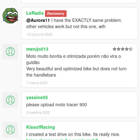
LeRadis
Zbanowany
@Aurora11
I have the EXACTLY same problem.
other vehicles work but not this one, wth
12 stycznia 2022
marujo013
Moto muito bonita e otimizada porém não vira o
guidão
Very beautiful and optimized bike but does not turn
the handlebars
7 marca 2022
yassine55
please upload moto tracer 900
9 kwietnia 2022
KissofRacing
I created a test drive on this bike. Its really nice.