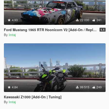
4.93
22 030
241
Ford Mustang 1965 RTR Hoonicorn V2 [Add-On / Replace]
1.1
By
Imtaj
4.84
99 515
249
Kawasaki Z1000 [Add-On | Tuning]
By
Imtaj