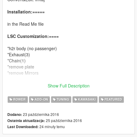
Installation:=====
in the Read Me file
LSC Customization:====
*h2r body (no passenger)
*Exhaust(3)
*Chain(1)
*remove plate
*remove Mirrors
You can use Simple Trainer Spawn it by name.
Show Full Description
ROWER
ADD-ON
TUNING
KAWASAKI
FEATURED
nh2r
23 października 2016
Dodano:
Change log:====
25 października 2016
Ostatnia aktualizacja:
1.1
24 minuty temu
Last Downloaded:
*fix texture bug