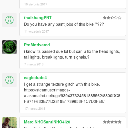
10 sierpnia 2017
thaikhangPNT
Do you have any paint jobs of this bike ????
11 września 2017
ProMotivated
i know its passed due lol but can u fix the head lights,
tail lights, break lights, turn signals.?
7 marca 2018
eagledude4
I get a strange texture glitch with this bike.
https://steamuserimages-
a.akamaihd.net/ugc/939437324581885562/8800DC8
FB74F633E77D2819E1739653F4C7D3FE8/
17 marca 2018
MarciNHOSantiNHO4i20