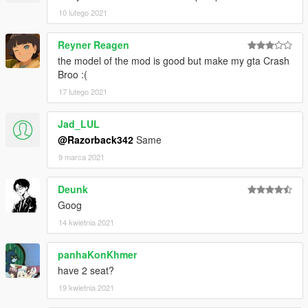
10 lutego 2021
Reyner Reagen
the model of the mod is good but make my gta Crash
Broo :(
17 lutego 2021
Jad_LUL
@Razorback342
Same
9 marca 2021
Deunk
Goog
14 kwietnia 2021
panhaKonKhmer
have 2 seat?
19 kwietnia 2021