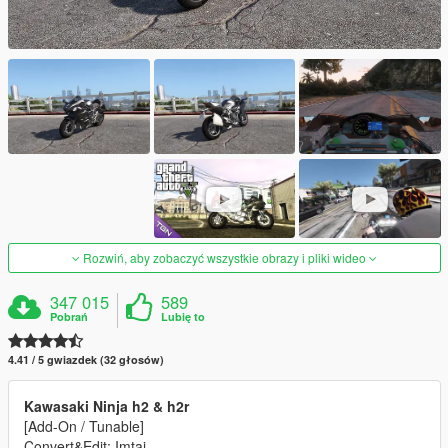
Rozwiń, aby zobaczyć wszystkie obrazy i pliki wideo
347 015
589
Pobrań
Lubię to
4.41 / 5 gwiazdek (32 głosów)
Kawasaki Ninja h2 & h2r
[Add-On / Tunable]
Convert&Edit: Imtaj