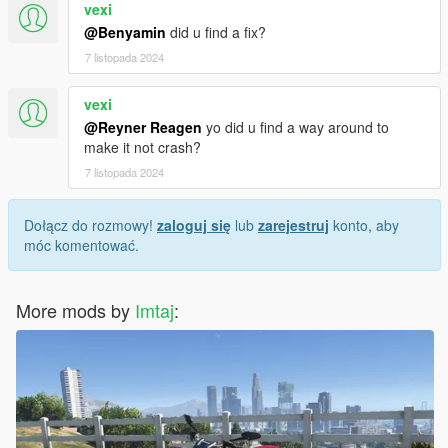
vexi
@Benyamin
did u find a fix?
7 listopada 2024
vexi
@Reyner Reagen
yo did u find a way around to
make it not crash?
7 listopada 2024
Dołącz do rozmowy!
zaloguj się
lub
zarejestruj
konto, aby
móc komentować.
More mods by
Imtaj
: