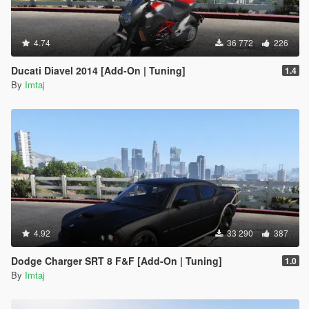
4.74
36 772
226
Ducati Diavel 2014 [Add-On | Tuning]
1.4
By
Imtaj
4.92
33 290
387
Dodge Charger SRT 8 F&F [Add-On | Tuning]
1.0
By
Imtaj