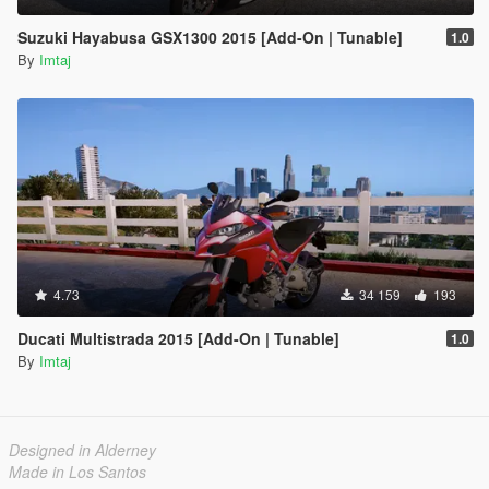
Suzuki Hayabusa GSX1300 2015 [Add-On | Tunable]
1.0
By
Imtaj
4.73
34 159
193
Ducati Multistrada 2015 [Add-On | Tunable]
1.0
By
Imtaj
Designed in Alderney
Made in Los Santos