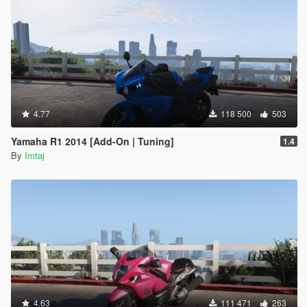
4.77
118 500
503
Yamaha R1 2014 [Add-On | Tuning]
1.4
By
Imtaj
4.63
111 471
263