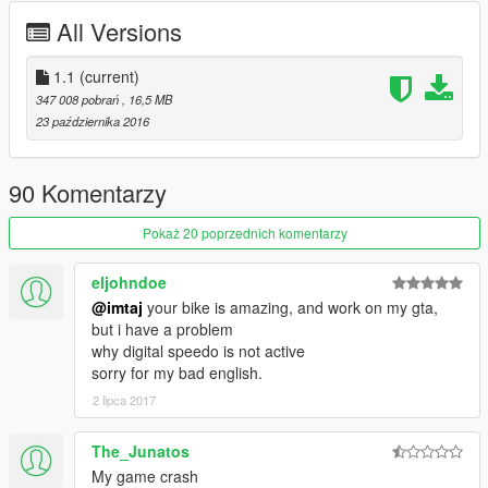
ENJOY
All Versions
1.1
(current)
347 008 pobrań
, 16,5 MB
23 października 2016
90 Komentarzy
Pokaż 20 poprzednich komentarzy
eljohndoe
@imtaj
your bike is amazing, and work on my gta,
but i have a problem
why digital speedo is not active
sorry for my bad english.
2 lipca 2017
The_Junatos
My game crash