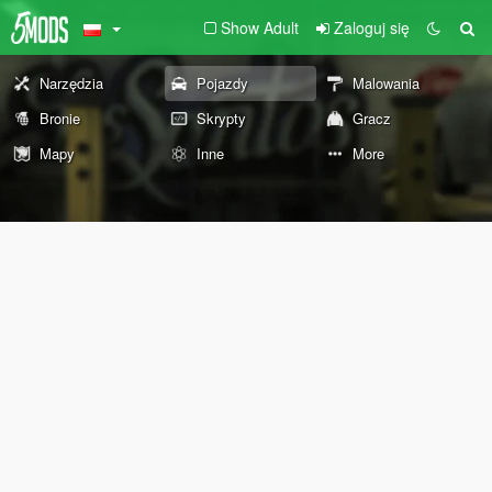
Show Adult
Zaloguj się
Narzędzia
Pojazdy
Malowania
Bronie
Skrypty
Gracz
Mapy
Inne
More