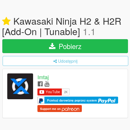
Kawasaki Ninja H2 & H2R
[Add-On | Tunable]
1.1
Pobierz
Udostępnij
Imtaj
Przekaż darowiznę poprzez system
Support me on