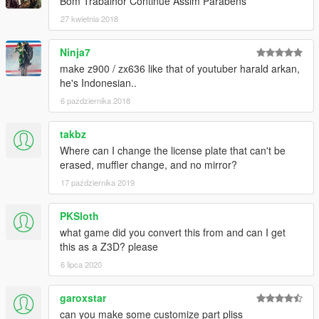
Bom Trabalhor Continue Assim Parabéns
27 kwietnia 2018
Ninja7
make z900 / zx636 like that of youtuber harald arkan,
he's Indonesian..
6 października 2018
takbz
Where can I change the license plate that can't be
erased, muffler change, and no mirror?
17 października 2019
PKSloth
what game did you convert this from and can I get
this as a Z3D? please
6 lipca 2020
garoxstar
can you make some customize part pliss