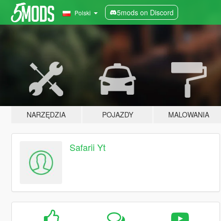
5mods on Discord
Polski
NARZĘDZIA
POJAZDY
MALOWANIA
Safarii Yt