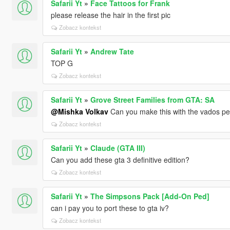
Safarii Yt
»
Face Tattoos for Frank
please release the hair in the first pic
Zobacz kontekst
Safarii Yt
»
Andrew Tate
TOP G
Zobacz kontekst
Safarii Yt
»
Grove Street Families from GTA: SA
@Mishka Volkav
Can you make this with the vados pe
Zobacz kontekst
Safarii Yt
»
Claude (GTA III)
Can you add these gta 3 definitive edition?
Zobacz kontekst
Safarii Yt
»
The Simpsons Pack [Add-On Ped]
can i pay you to port these to gta iv?
Zobacz kontekst