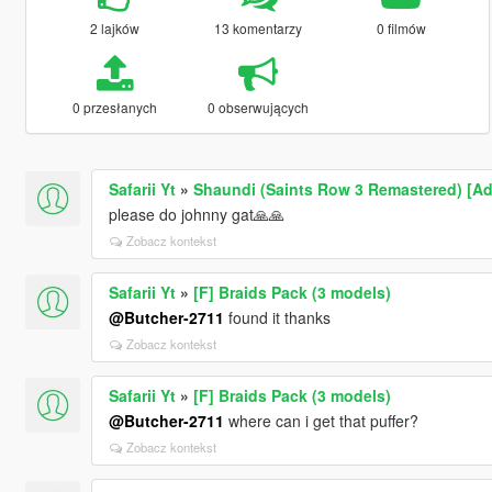
2 lajków
13 komentarzy
0 filmów
0 przesłanych
0 obserwujących
Safarii Yt
»
Shaundi (Saints Row 3 Remastered) [Ad
please do johnny gat🙏🙏
Zobacz kontekst
Safarii Yt
»
[F] Braids Pack (3 models)
@Butcher-2711
found it thanks
Zobacz kontekst
Safarii Yt
»
[F] Braids Pack (3 models)
@Butcher-2711
where can i get that puffer?
Zobacz kontekst