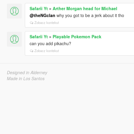
Safarii Yt
»
Arther Morgan head for Michael
@theNGclan
why you got to be a jerk about it tho
Zobacz kontekst
Safarii Yt
»
Playable Pokemon Pack
can you add pikachu?
Zobacz kontekst
Designed in Alderney
Made in Los Santos