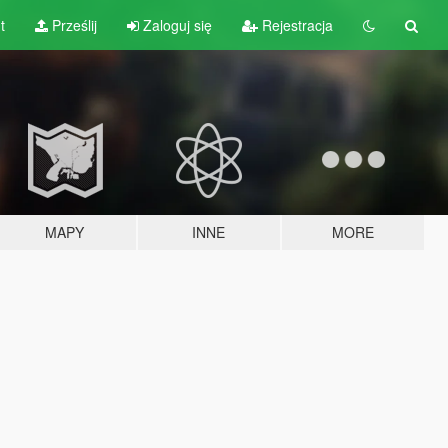
t
Prześlij
Zaloguj się
Rejestracja
MAPY
INNE
MORE