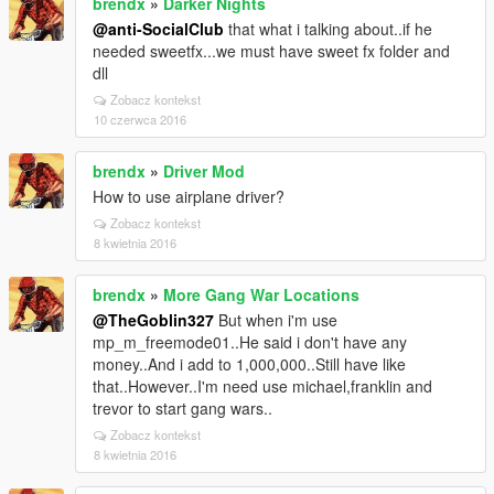
brendx
»
Darker Nights
@anti-SocialClub
that what i talking about..if he
needed sweetfx...we must have sweet fx folder and
dll
Zobacz kontekst
10 czerwca 2016
brendx
»
Driver Mod
How to use airplane driver?
Zobacz kontekst
8 kwietnia 2016
brendx
»
More Gang War Locations
@TheGoblin327
But when i'm use
mp_m_freemode01..He said i don't have any
money..And i add to 1,000,000..Still have like
that..However..I'm need use michael,franklin and
trevor to start gang wars..
Zobacz kontekst
8 kwietnia 2016