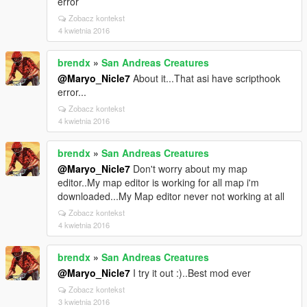
error
Zobacz kontekst
4 kwietnia 2016
brendx
»
San Andreas Creatures
@Maryo_Nicle7
About it...That asi have scripthook
error...
Zobacz kontekst
4 kwietnia 2016
brendx
»
San Andreas Creatures
@Maryo_Nicle7
Don't worry about my map
editor..My map editor is working for all map i'm
downloaded...My Map editor never not working at all
Zobacz kontekst
4 kwietnia 2016
brendx
»
San Andreas Creatures
@Maryo_Nicle7
I try it out :)..Best mod ever
Zobacz kontekst
3 kwietnia 2016