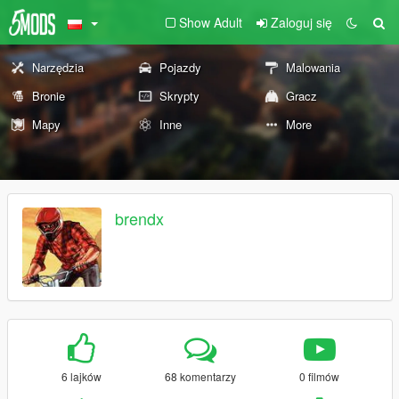
Show Adult
Zaloguj się
Narzędzia
Pojazdy
Malowania
Bronie
Skrypty
Gracz
Mapy
Inne
More
brendx
6 lajków
68 komentarzy
0 filmów