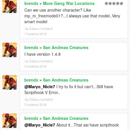
brendx
»
More Gang War Locations
Can we use another character? Like
mp_m_freemode01?...I always use that model..Very
smart model
Zobacz kontekst
7 kwietnia 2016
brendx
»
San Andreas Creatures
I have version 1.4.8
Zobacz kontekst
5 kwietnia 2016
brendx
»
San Andreas Creatures
@Maryo_Nicle7
I try to fix it but can't...Still have
Scripthook V Error..
Zobacz kontekst
5 kwietnia 2016
brendx
»
San Andreas Creatures
@Maryo_Nicle7
About it...That asi have scripthook