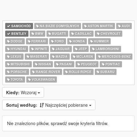
SAMOCHÓD
NA BAZIE DOMYŚLNYCH
ASTON MARTIN
AUDI
BENTLEY
BMW
BUGATTI
CADILLAC
CHEVROLET
DODGE
FERRARI
FORD
HONDA
HUMMER
HYUNDAI
INFINITI
JAGUAR
JEEP
LAMBORGHINI
LEXUS
MASERATI
MAZDA
MCLAREN
MERCEDES-BENZ
MITSUBISHI
NISSAN
PAGANI
PEUGEOT
PONTIAC
PORSCHE
RANGE ROVER
ROLLS ROYCE
SUBARU
TOYOTA
VOLKSWAGEN
Kiedy:
Wczoraj
Sortuj według:
Najczęściej pobierane
Nie znaleziono plików, sprawdź swoje kryteria filtrów.