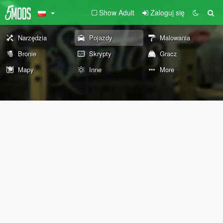
Show Adult
Zaloguj się
Narzędzia
Pojazdy
Malowania
Bronie
Skrypty
Gracz
Mapy
Inne
More