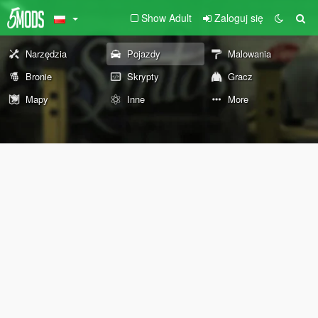
Show Adult
Zaloguj się
Narzędzia
Pojazdy
Malowania
Bronie
Skrypty
Gracz
Mapy
Inne
More