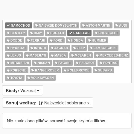
SAMOCHÓD
NA BAZIE DOMYŚLNYCH
ASTON MARTIN
AUDI
BENTLEY
BMW
BUGATTI
CADILLAC
CHEVROLET
DODGE
FERRARI
FORD
HONDA
HUMMER
HYUNDAI
INFINITI
JAGUAR
JEEP
LAMBORGHINI
LEXUS
MASERATI
MAZDA
MCLAREN
MERCEDES-BENZ
MITSUBISHI
NISSAN
PAGANI
PEUGEOT
PONTIAC
PORSCHE
RANGE ROVER
ROLLS ROYCE
SUBARU
TOYOTA
VOLKSWAGEN
Kiedy:
Wczoraj
Sortuj według:
Najczęściej pobierane
Nie znaleziono plików, sprawdź swoje kryteria filtrów.