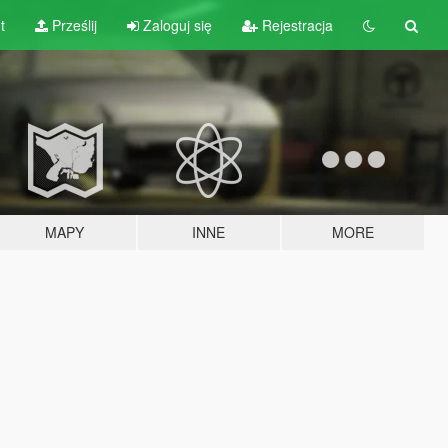
t
Prześlij
Zaloguj się
Rejestracja
MAPY
INNE
MORE