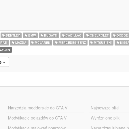
BENTLEY
BMW
BUGATTI
CADILLAC
CHEVROLET
DODGE
RATI
MAZDA
MCLAREN
MERCEDES-BENZ
MITSUBISHI
NISS
WAGEN
ne
Narzędzia modderskie do GTA V
Najnowsze pliki
Modyfikacje pojazdów do GTA V
Wyróżnione pliki
Modyfikacje malowań pojazdów
Najbardziej lubiane pl