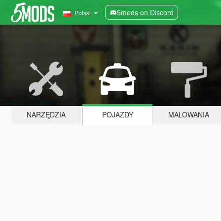
5mods on Discord
Polski
NARZĘDZIA
POJAZDY
MALOWANIA