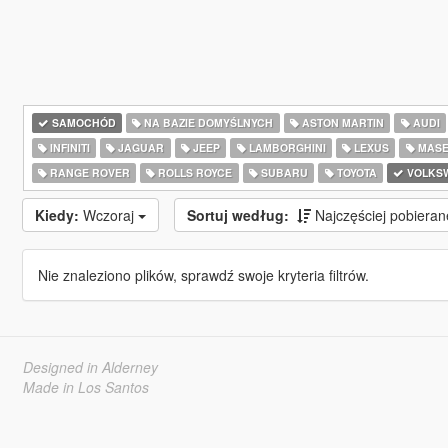
SAMOCHÓD
NA BAZIE DOMYŚLNYCH
ASTON MARTIN
AUDI
INFINITI
JAGUAR
JEEP
LAMBORGHINI
LEXUS
MASE
RANGE ROVER
ROLLS ROYCE
SUBARU
TOYOTA
VOLKS
Kiedy:
Wczoraj
Sortuj według:
Najczęściej pobiera
Nie znaleziono plików, sprawdź swoje kryteria filtrów.
Designed in Alderney
Made in Los Santos