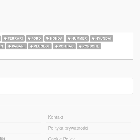
FERRARI
FORD
HONDA
HUMMER
HYUNDAI
AN
PAGANI
PEUGEOT
PONTIAC
PORSCHE
Kontakt
Polityka prywatności
iki
Cookie Policy