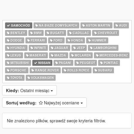
SAMOCHÓD
NA BAZIE DOMYŚLNYCH
ASTON MARTIN
AUDI
BENTLEY
BMW
BUGATTI
CADILLAC
CHEVROLET
DODGE
FERRARI
FORD
HONDA
HUMMER
HYUNDAI
INFINITI
JAGUAR
JEEP
LAMBORGHINI
LEXUS
MASERATI
MAZDA
MCLAREN
MERCEDES-BENZ
MITSUBISHI
NISSAN
PAGANI
PEUGEOT
PONTIAC
PORSCHE
RANGE ROVER
ROLLS ROYCE
SUBARU
TOYOTA
VOLKSWAGEN
Kiedy:
Ostatni miesiąc
Sortuj według:
Najwyżej oceniane
Nie znaleziono plików, sprawdź swoje kryteria filtrów.