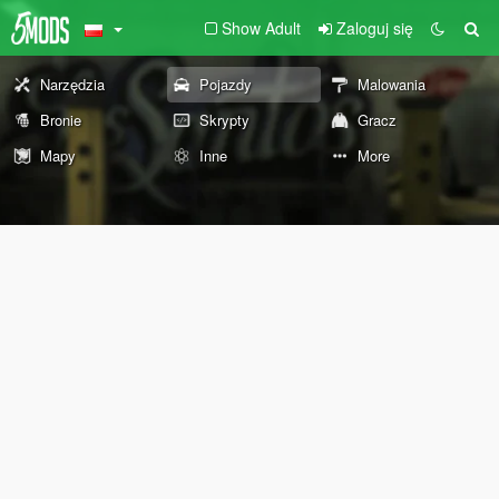
Show Adult
Zaloguj się
Narzędzia
Pojazdy
Malowania
Bronie
Skrypty
Gracz
Mapy
Inne
More