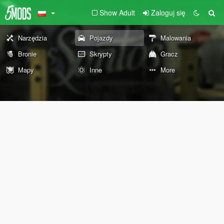
Show Adult
Zaloguj się
Narzędzia
Pojazdy
Malowania
Bronie
Skrypty
Gracz
Mapy
Inne
More