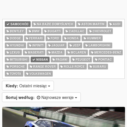
SAMOCHÓD
NA BAZIE DOMYŚLNYCH
ASTON MARTIN
AUDI
BENTLEY
BMW
BUGATTI
CADILLAC
CHEVROLET
DODGE
FERRARI
FORD
HONDA
HUMMER
HYUNDAI
INFINITI
JAGUAR
JEEP
LAMBORGHINI
LEXUS
MASERATI
MAZDA
MCLAREN
MERCEDES-BENZ
MITSUBISHI
NISSAN
PAGANI
PEUGEOT
PONTIAC
PORSCHE
RANGE ROVER
ROLLS ROYCE
SUBARU
TOYOTA
VOLKSWAGEN
Kiedy:
Ostatni miesiąc
Sortuj według:
Najnowsze wersje