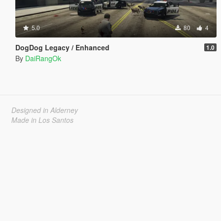
5.0
80
4
DogDog Legacy / Enhanced
1.0
By
DaiRangOk
Designed in Alderney
Made in Los Santos