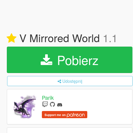
V Mirrored World
1.1
Pobierz
Udostępnij
Parik
Support me on