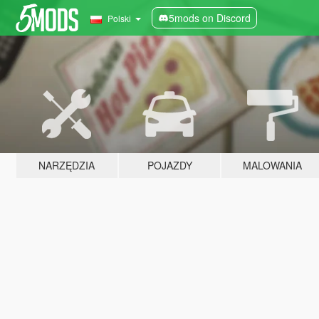
5mods on Discord
Polski
NARZĘDZIA
POJAZDY
MALOWANIA