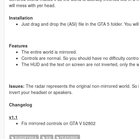
will mess with yer head.
Installation
Just drag and drop the (ASI) file in the GTA 5 folder. You wi
Features
The entire world is mirrored.
Controls are normal. So you should have no difficulty contro
The HUD and the text on screen are not inverted, only the wo
Issues:
The radar represents the original non-mirrored world. So if r
invert your headset or speakers.
Changelog
v1.1
Fix mirrored controls on GTA V b2802
ROZGRYWKA
ASI
FEATURED