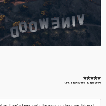
4.86 / 5 gwiazdek (37 głosów)
 mirror. If you've been playing the game for a long time, this mod