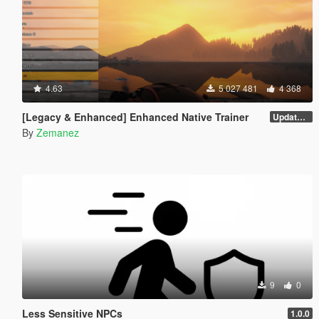
4.63
5 027 481
4 368
[Legacy & Enhanced] Enhanced Native Trainer
Update 58 - Hotfix
By
Zemanez
9
0
Less Sensitive NPCs
1.0.0