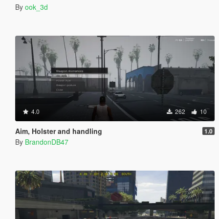
By
ook_3d
4.0
262
10
Aim, Holster and handling
1.0
By
BrandonDB47