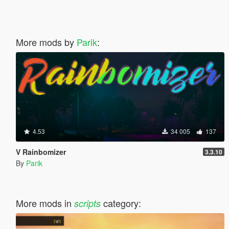
More mods by
Parik
:
4.53
34 005
137
V Rainbomizer
3.3.10
By
Parik
More mods in
category:
scripts