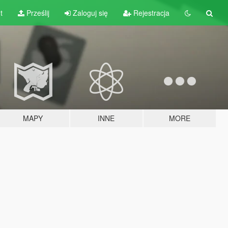
t
Prześlij
Zaloguj się
Rejestracja
MAPY
INNE
MORE