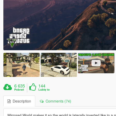
6 635
144
Pobrań
Lubię to
Description
Comments (74)
Mirrored World makes it so the world is laterally inverted like in a