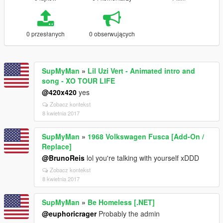
0 przesłanych
0 obserwujących
SupMyMan
»
Lil Uzi Vert - Animated intro and
song - XO TOUR LIFE
@420x420
yes
Zobacz kontekst
8 kwietnia 2017
SupMyMan
»
1968 Volkswagen Fusca [Add-On /
Replace]
@BrunoReis
lol you're talking with yourself xDDD
Zobacz kontekst
8 kwietnia 2017
SupMyMan
»
Be Homeless [.NET]
@euphoricrager
Probably the admin