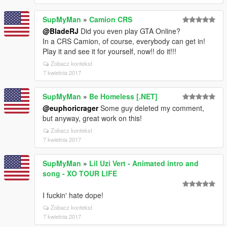
SupMyMan
»
Camion CRS
@BladeRJ
Did you even play GTA Online?
In a CRS Camion, of course, everybody can get in!
Play it and see it for yourself, now!! do it!!!
Zobacz kontekst
7 kwietnia 2017
SupMyMan
»
Be Homeless [.NET]
@euphoricrager
Some guy deleted my comment,
but anyway, great work on this!
Zobacz kontekst
7 kwietnia 2017
SupMyMan
»
Lil Uzi Vert - Animated intro and
song - XO TOUR LIFE
I fuckin' hate dope!
Zobacz kontekst
7 kwietnia 2017