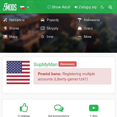
Show Adult
Zaloguj się
Narzędzia
Pojazdy
Malowania
Bronie
Skrypty
Gracz
Mapy
Inne
More
SupMyMan
Zbanowany
Powód bana:
Registering multiple
accounts (Liberty-gamer1247)
0 lajków
64 komentarzy
1 film