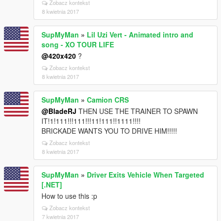
Zobacz kontekst
8 kwietnia 2017
SupMyMan
»
Lil Uzi Vert - Animated intro and
song - XO TOUR LIFE
@420x420
?
Zobacz kontekst
8 kwietnia 2017
SupMyMan
»
Camion CRS
@BladeRJ
THEN USE THE TRAINER TO SPAWN
IT!1!111!!!111!!!11!111!!1111!!!!
BRICKADE WANTS YOU TO DRIVE HIM!!!!!
Zobacz kontekst
8 kwietnia 2017
SupMyMan
»
Driver Exits Vehicle When Targeted
[.NET]
How to use this :p
Zobacz kontekst
7 kwietnia 2017