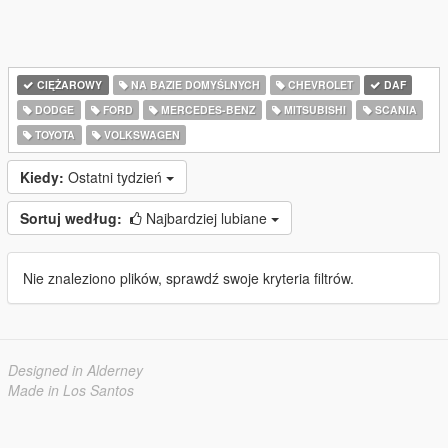
CIĘŻAROWY
NA BAZIE DOMYŚLNYCH
CHEVROLET
DAF
DODGE
FORD
MERCEDES-BENZ
MITSUBISHI
SCANIA
TOYOTA
VOLKSWAGEN
Kiedy:
Ostatni tydzień
Sortuj według:
Najbardziej lubiane
Nie znaleziono plików, sprawdź swoje kryteria filtrów.
Designed in Alderney
Made in Los Santos