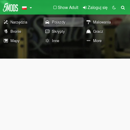
Show Adult
Zaloguj się
Narzędzia
Pojazdy
Malowania
Bronie
Skrypty
Gracz
Mapy
Inne
More