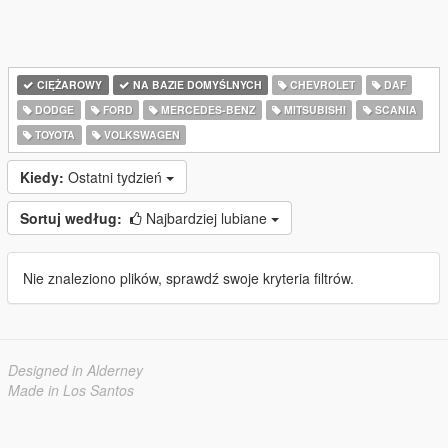
CIĘŻAROWY
NA BAZIE DOMYŚLNYCH
CHEVROLET
DAF
DODGE
FORD
MERCEDES-BENZ
MITSUBISHI
SCANIA
TOYOTA
VOLKSWAGEN
Kiedy:
Ostatni tydzień
Sortuj według:
Najbardziej lubiane
Nie znaleziono plików, sprawdź swoje kryteria filtrów.
Designed in Alderney
Made in Los Santos