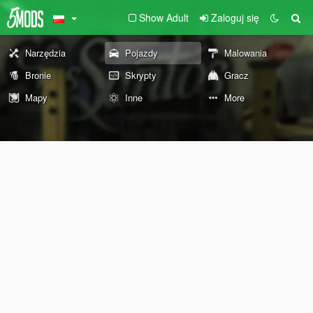
Show Adult
Zaloguj się
Narzędzia
Pojazdy
Malowania
Bronie
Skrypty
Gracz
Mapy
Inne
More