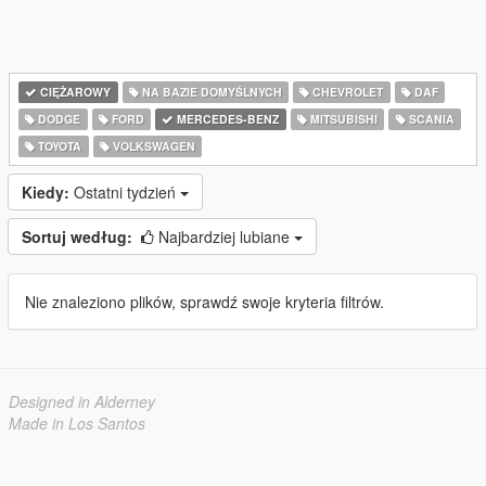
CIĘŻAROWY
NA BAZIE DOMYŚLNYCH
CHEVROLET
DAF
DODGE
FORD
MERCEDES-BENZ
MITSUBISHI
SCANIA
TOYOTA
VOLKSWAGEN
Kiedy:
Ostatni tydzień
Sortuj według:
Najbardziej lubiane
Nie znaleziono plików, sprawdź swoje kryteria filtrów.
Designed in Alderney
Made in Los Santos