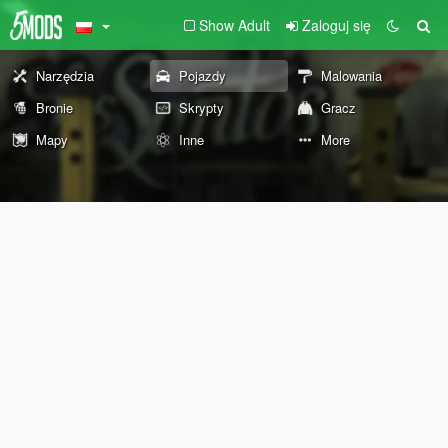
Show Adult
Zaloguj się
Narzędzia
Pojazdy
Malowania
Bronie
Skrypty
Gracz
Mapy
Inne
More