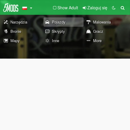
Show Adult
Zaloguj się
Narzędzia
Pojazdy
Malowania
Bronie
Skrypty
Gracz
Mapy
Inne
More