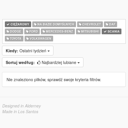
CIĘŻAROWY
NA BAZIE DOMYŚLNYCH
CHEVROLET
DAF
DODGE
FORD
MERCEDES-BENZ
MITSUBISHI
SCANIA
TOYOTA
VOLKSWAGEN
Kiedy:
Ostatni tydzień
Sortuj według:
Najbardziej lubiane
Nie znaleziono plików, sprawdź swoje kryteria filtrów.
Designed in Alderney
Made in Los Santos